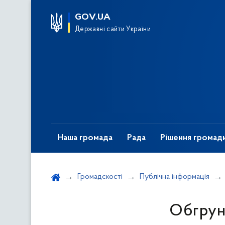
GOV.UA
Державні сайти України
Наша громада
Рада
Рішення громад
Громадскості
Публічна інформація
Обгрунт