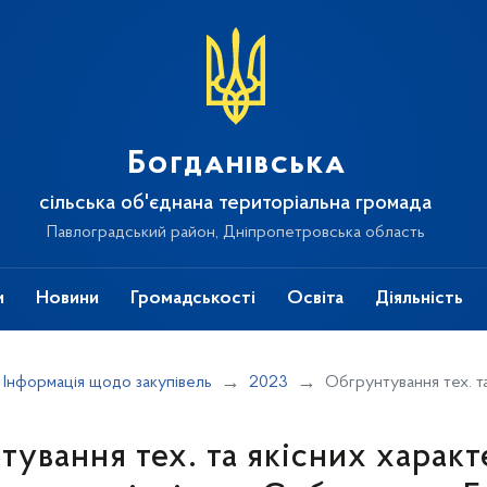
Богданівська
сільська об'єднана територіальна громада
Павлоградський район, Дніпропетровська область
и
Новини
Громадськості
Освіта
Діяльність
Інформація щодо закупівель
2023
Обгрунтування тех. та якісних х
ування тех. та якісних харак