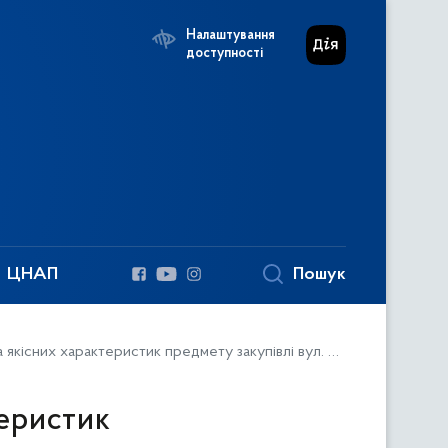
Налаштування
доступності
Пошук
ЦНАП
арактеристик предмету закупівлі вул. Соборна в с.Богуслав (09.10.2023)
теристик